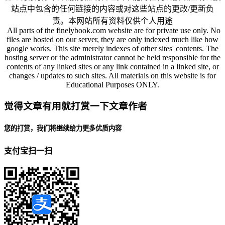
站点中包含的任何链接的内容或对这些站点的更改/更新负
责。本网站所有资料仅供个人用途
All parts of the finelybook.com website are for private use only. No
files are hosted on our server, they are only indexed much like how
google works. This site merely indexes of other sites' contents. The
hosting server or the administrator cannot be held responsible for the
contents of any linked sites or any link contained in a linked site, or
changes / updates to such sites. All materials on this website is for
Educational Purposes ONLY.
觉得文章有用就打赏一下文章作者
您的打赏，我们将继续给力更多优质内容
支付宝扫一扫