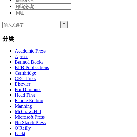

分类
Academic Press
Apress
Banned Books
BPB Publications
Cambridge
CRC Press
Elsevier
For Dummies
Head First
Kindle Edition
Manning
McGraw-Hill
Microsoft Press
No Starch Press
O'Reilly
Packt