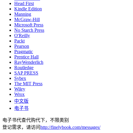
Head First
Kindle Edition
Manning
McGraw-Hill
Microsoft Press
No Starch Press
O'Reilly
Packt
Pearson
Pragmatic
Prentice Hall
RayWenderlich
Routledge
SAP PRESS
Sybex
The MIT Press
Wiley
Wrox
中文版
电子书
电子书代查代购代下，不限类别
登记需求，请访问
http://finelybook.com/messages/