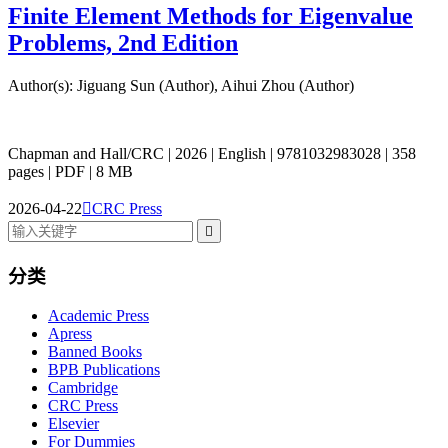
Finite Element Methods for Eigenvalue
Problems, 2nd Edition
Author(s): Jiguang Sun (Author), Aihui Zhou (Author)
Chapman and Hall/CRC | 2026 | English | 9781032983028 | 358
pages | PDF | 8 MB
2026-04-22

CRC Press

分类
Academic Press
Apress
Banned Books
BPB Publications
Cambridge
CRC Press
Elsevier
For Dummies