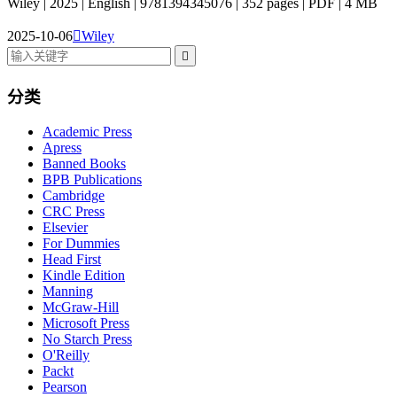
Wiley | 2025 | English | 9781394345076 | 352 pages | PDF | 4 MB
2025-10-06

Wiley

分类
Academic Press
Apress
Banned Books
BPB Publications
Cambridge
CRC Press
Elsevier
For Dummies
Head First
Kindle Edition
Manning
McGraw-Hill
Microsoft Press
No Starch Press
O'Reilly
Packt
Pearson