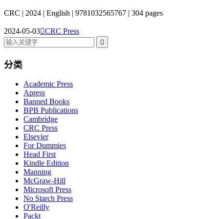
CRC | 2024 | English | 9781032565767 | 304 pages
2024-05-03

CRC Press

分类
Academic Press
Apress
Banned Books
BPB Publications
Cambridge
CRC Press
Elsevier
For Dummies
Head First
Kindle Edition
Manning
McGraw-Hill
Microsoft Press
No Starch Press
O'Reilly
Packt