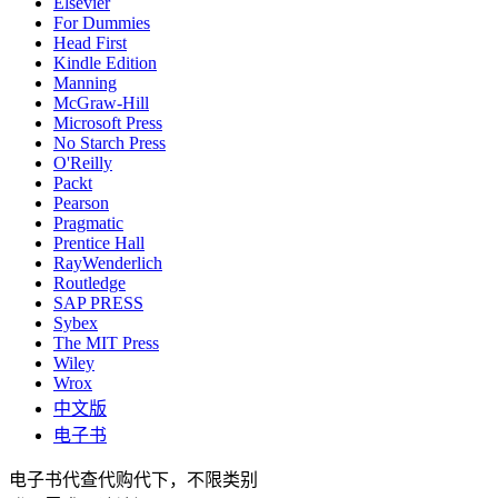
Elsevier
For Dummies
Head First
Kindle Edition
Manning
McGraw-Hill
Microsoft Press
No Starch Press
O'Reilly
Packt
Pearson
Pragmatic
Prentice Hall
RayWenderlich
Routledge
SAP PRESS
Sybex
The MIT Press
Wiley
Wrox
中文版
电子书
电子书代查代购代下，不限类别