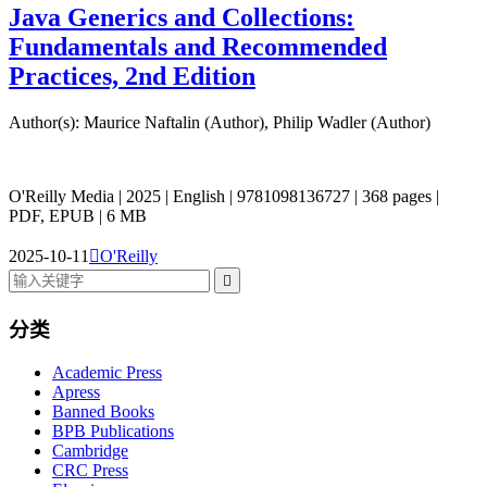
Java Generics and Collections:
Fundamentals and Recommended
Practices, 2nd Edition
Author(s): Maurice Naftalin (Author), Philip Wadler (Author)
O'Reilly Media | 2025 | English | 9781098136727 | 368 pages |
PDF, EPUB | 6 MB
2025-10-11

O'Reilly

分类
Academic Press
Apress
Banned Books
BPB Publications
Cambridge
CRC Press