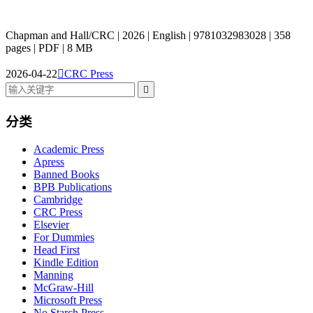
Chapman and Hall/CRC | 2026 | English | 9781032983028 | 358
pages | PDF | 8 MB
2026-04-22

CRC Press

分类
Academic Press
Apress
Banned Books
BPB Publications
Cambridge
CRC Press
Elsevier
For Dummies
Head First
Kindle Edition
Manning
McGraw-Hill
Microsoft Press
No Starch Press